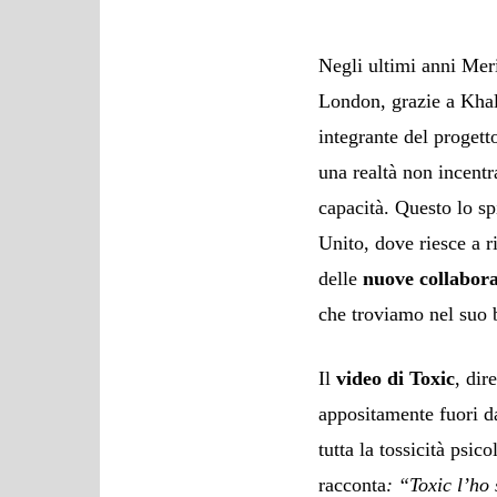
Negli ultimi anni Meri
London, grazie a Khal
integrante del progett
una realtà non incentr
capacità. Questo lo s
Unito, dove riesce a r
delle
nuove collabora
che troviamo nel suo 
Il
video di Toxic
, dir
appositamente fuori da
tutta la tossicità psic
racconta
: “Toxic l’ho