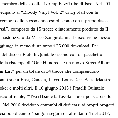
, membro dell'ex collettivo rap EazyTribe di Iseo. Nel 2012
rtecipano al “Bloody Vinyl Vol. 2” di Dj Slait con la
embre dello stesso anno esordiscono con il primo disco
red"
, composto da 15 tracce e interamente prodotto da Il
 masterizzato da Marco Zangirolami. Il disco viene messo
ggiunge in meno di un anno i 25.000 download. Per
o del disco i Fratelli Quintale escono con un pacchetto
de la ristampa di "One Hundred" e un nuovo Street Album
an Eat"
per un totale di 34 tracce che comprendono
ni, tra cui Ensi, Caneda, Lucci, Louis Dee, Bassi Maestro,
er e molti altri. Il 16 giugno 2015 i Fratelli Quintale
isco ufficiale,
"Tra il bar e la favola"
fuori per Carosello
Nel 2016 decidono entrambi di dedicarsi ai propri progetti
cia pubblicando 4 singoli seguiti da altrettanti 4 nel 2017,