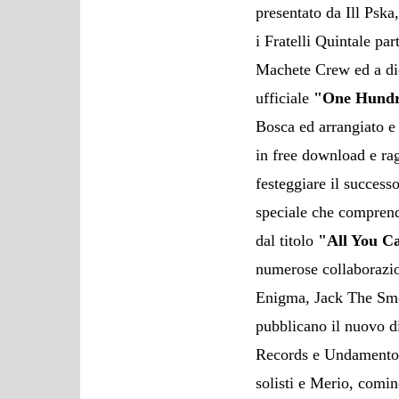
presentato da Ill Pska
i Fratelli Quintale pa
Machete Crew ed a dic
ufficiale
"One Hund
Bosca ed arrangiato e
in free download e ra
festeggiare il success
speciale che compren
dal titolo
"All You C
numerose collaborazio
Enigma, Jack The Smok
pubblicano il nuovo d
Records e Undamento. 
solisti e Merio, comin