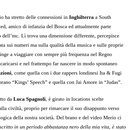
o ha stretto delle connessioni in
Inghilterra
a South
ed, amico di infanzia del Bosca ed attualmente parte
o dell’mc. Lì trova una dimensione differente, percepisce
ata sui numeri ma sulla qualità della musica e sulle proprie
pinge a viaggiare con sempre più frequenza nel Regno
icaricarsi e nel frattempo far nascere in modo spontaneo
zioni
, come quella con i due rappers londinesi Ita & Fugi
brano “Kings’ Speech” e quella con Jai Amore in “Judas”.
etto da
Luca Spagnoli
, è girato in locations scelte
lla civiltà, proprio per rimarcare il suo disappunto verso
ologica della nostra società. Del brano e del video Merio ci
 scritto in un periodo abbastanza nero della mia vita, è stato