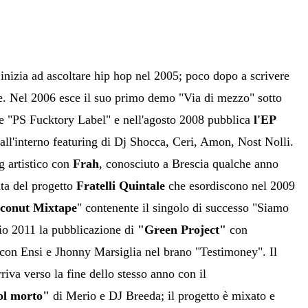
 inizia ad ascoltare hip hop nel 2005; poco dopo a scrivere
yle. Nel 2006 esce il suo primo demo "Via di mezzo" sotto
nte "PS Fucktory Label" e nell'agosto 2008 pubblica
l'EP
all'interno featuring di Dj Shocca, Ceri, Amon, Nost Nolli.
ng artistico con
Frah
, conosciuto a Brescia qualche anno
ita del progetto
Fratelli Quintale
che esordiscono nel 2009
conut Mixtape
" contenente il singolo di successo "Siamo
io 2011 la pubblicazione di
"Green Project"
con
g con Ensi e Jhonny Marsiglia nel brano "Testimoney". Il
rriva verso la fine dello stesso anno con il
ol morto"
di Merio e DJ Breeda; il progetto è mixato e