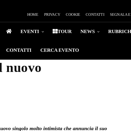
HOME
PRIVACY
COOKIE
CONTATTI
SEGNALA 
EVENTI
TOUR
NEWS
RUBRIC
CONTATTI
CERCA EVENTO
l nuovo
uovo singolo molto intimista che annuncia il suo