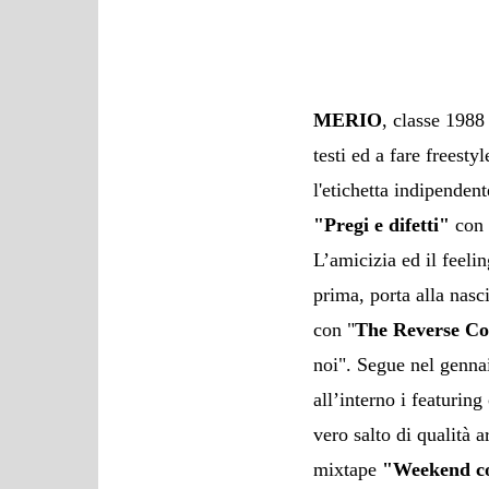
MERIO
, classe 1988
testi ed a fare freest
l'etichetta indipende
"Pregi e difetti"
con 
L’amicizia ed il feeli
prima, porta alla nasc
con "
The Reverse Co
noi". Segue nel genna
all’interno i featurin
vero salto di qualità a
mixtape
"Weekend c