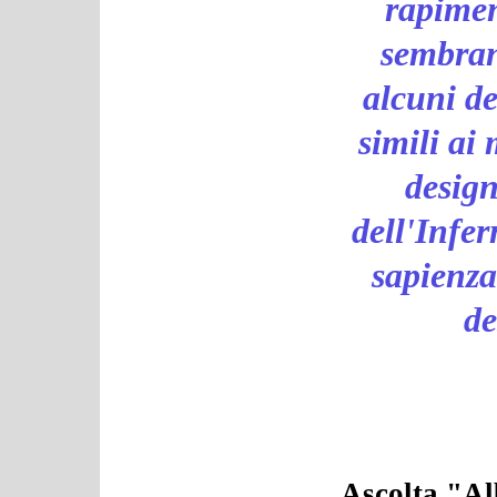
rapimen
sembran
alcuni de
simili ai
design
dell'Infe
sapienza
de
Ascolta "Al