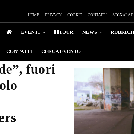
HOME
PRIVACY
COOKIE
CONTATTI
SEGNALA 
EVENTI
TOUR
NEWS
RUBRIC
CONTATTI
CERCA EVENTO
e”, fuori
olo
ers