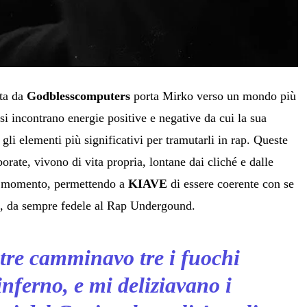
tta da
Godblesscomputers
porta Mirko verso un mondo più
 si incontrano energie positive e negative da cui la sua
gli elementi più significativi per tramutarli in rap. Queste
borate, vivono di vita propria, lontane dai cliché e dalle
l momento, permettendo a
KIAVE
di essere coerente con se
p, da sempre fedele al Rap Undergound.
re camminavo tre i fuochi
inferno, e mi deliziavano i