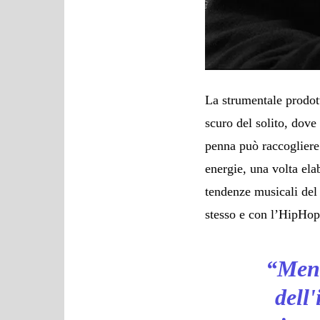
La strumentale prodo
scuro del solito, dove
penna può raccogliere 
energie, una volta ela
tendenze musicali de
stesso e con l’HipHo
“
Ment
dell'