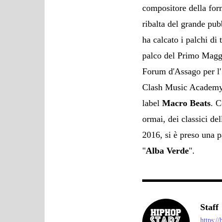
compositore della form
ribalta del grande p
ha calcato i palchi di t
palco del Primo Magg
Forum d'Assago per l'
Clash Music Academy, 
label
Macro Beats
. C
ormai, dei classici de
2016, si è preso una 
"
Alba Verde
".
Staff
https:/