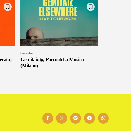
Gemitaiz
erata)
Gemitaiz @ Parco della Musica
(Milano)