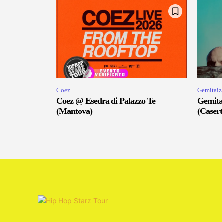
Coez
Gemitaiz
Coez @ Esedra di Palazzo Te
Gemita
(Mantova)
(Casert