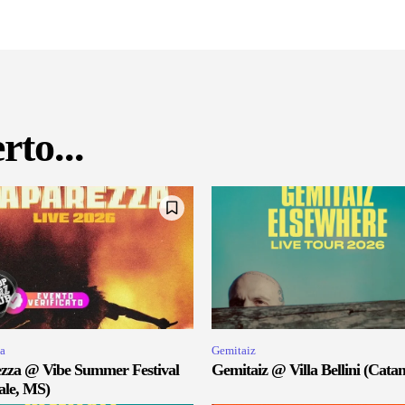
rto...
a
Gemitaiz
zza @ Vibe Summer Festival
Gemitaiz @ Villa Bellini (Catan
ale, MS)