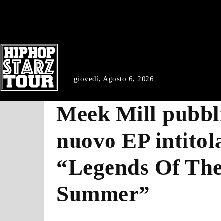
giovedì, Agosto 6, 2026
Meek Mill pubbli
nuovo EP intitol
“Legends Of Th
Summer”