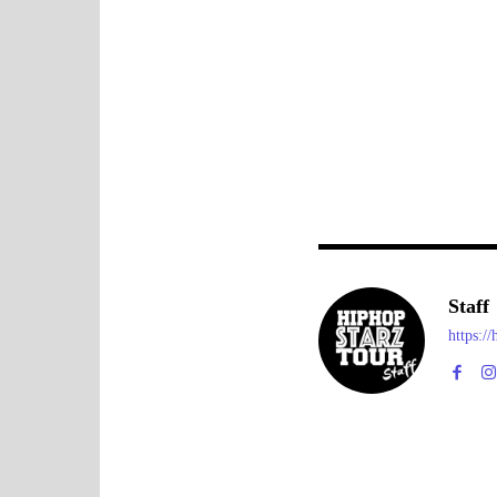
Staff
https:/