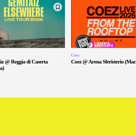
Coez
iz @ Reggia di Caserta
Coez @ Arena Sferisterio (Mac
a)