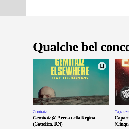
Qualche bel conce
Gemitaiz
Caparezz
Gemitaiz @ Arena della Regina
Capare
(Cattolica, RN)
(Cinqu