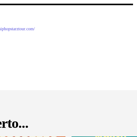
/hiphopstarztour.com/
rto...