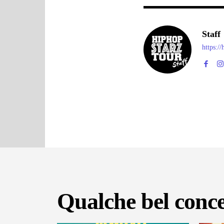
Staff
https:/
Qualche bel conce