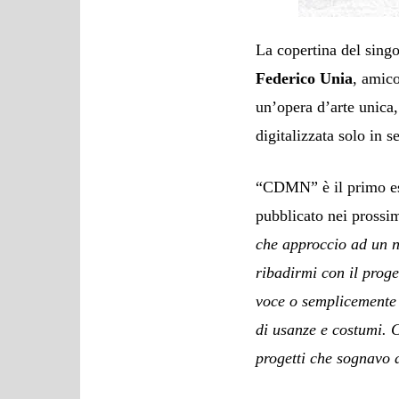
La copertina del singol
Federico Unia
, amico
un’opera d’arte unica,
digitalizzata solo in s
“CDMN” è il primo est
pubblicato nei prossim
che approccio ad un 
ribadirmi con il prog
voce o semplicemente a
di usanze e costumi. 
progetti che sognavo d