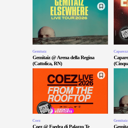
Gemitaiz
Caparezz
Gemitaiz @ Arena della Regina
Capare
(Cattolica, RN)
(Cinqu
Coez
Gemitaiz
Coez @ Esedra di Palazzo Te
Gemita