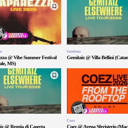
a
Gemitaiz
zza @ Vibe Summer Festival
Gemitaiz @ Villa Bellini (Catan
ale, MS)
Coez
iz @ Reggia di Caserta
Coez @ Arena Sferisterio (Mac