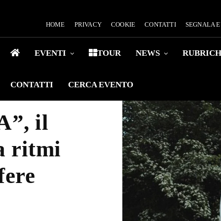
HOME
PRIVACY
COOKIE
CONTATTI
SEGNALA 
EVENTI
TOUR
NEWS
RUBRIC
CONTATTI
CERCA EVENTO
”, il
a ritmi
fere