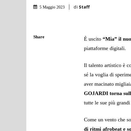
di
Staff
5 Maggio 2023
Share
È uscito
“Mia” il nuo
piattaforme digitali.
Il talento artistico 
sé la voglia di speri
aver macinato migliaia
GOJARDI torna sull
tutte le sue più grand
Come un vento che soff
di ritmi afrobeat e 