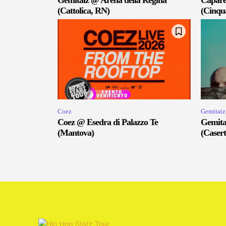
Gemitaiz @ Arena della Regina
Capare
(Cattolica, RN)
(Cinqu
Coez
Gemitaiz
Coez @ Esedra di Palazzo Te
Gemita
(Mantova)
(Casert