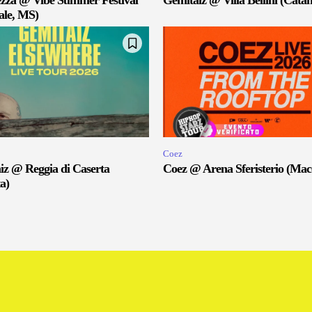
zza @ Vibe Summer Festival
Gemitaiz @ Villa Bellini (Catan
ale, MS)
Coez
iz @ Reggia di Caserta
Coez @ Arena Sferisterio (Mac
a)