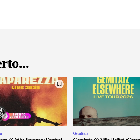
rto...
a
Gemitaiz