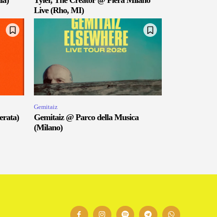
ia)
Tyler, The Creator @ Fiera Milano
Live (Rho, MI)
Gemitaiz
erata)
Gemitaiz @ Parco della Musica
(Milano)