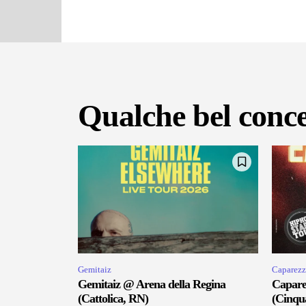
Qualche bel conce
Gemitaiz
Caparezz
Gemitaiz @ Arena della Regina
Capare
(Cattolica, RN)
(Cinqu