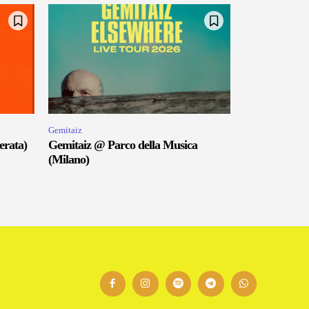
Gemitaiz
erata)
Gemitaiz @ Parco della Musica
(Milano)