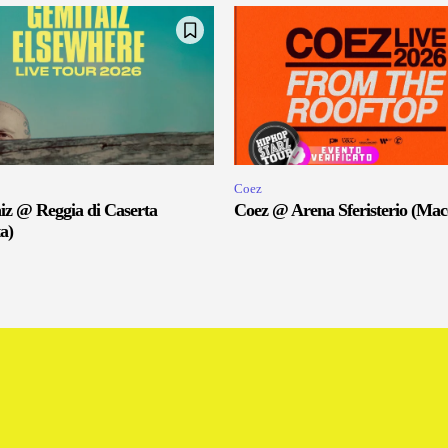
Coez
iz @ Reggia di Caserta
Coez @ Arena Sferisterio (Mac
a)