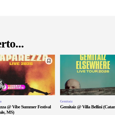
rto...
a
Gemitaiz
zza @ Vibe Summer Festival
Gemitaiz @ Villa Bellini (Catan
ale, MS)