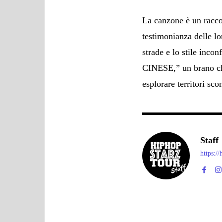
La canzone è un raccon
testimonianza delle lo
strade e lo stile inco
CINESE,” un brano che
esplorare territori sco
Staff
https:/