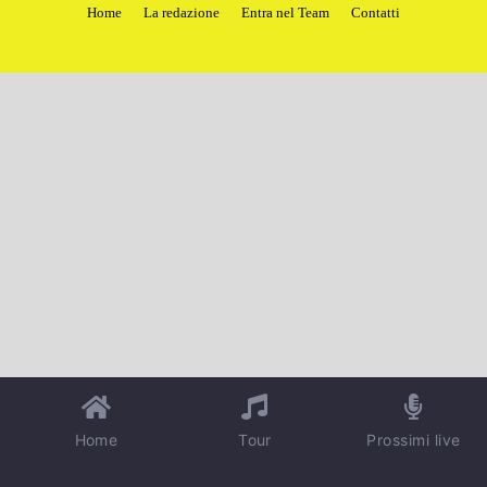
Home
La redazione
Entra nel Team
Contatti
Home
Tour
Prossimi live