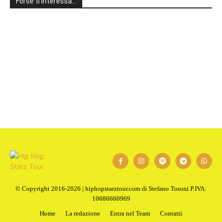
Forse ti interessa…
1
2
Next
© Copyright 2016-2026 | hiphopstarztour.com di Stefano Tosoni P.IVA:
10686660969
Home
La redazione
Entra nel Team
Contatti