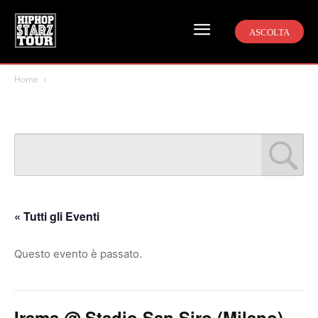
ASCOLTA
Home
« Tutti gli Eventi
Questo evento è passato.
Irama @ Stadio San Siro (Milano)