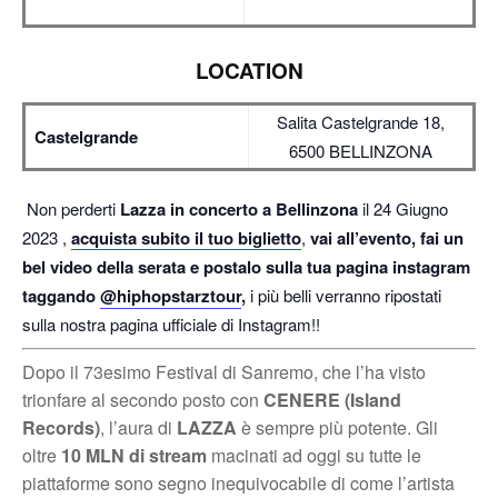
LOCATION
Salita Castelgrande 18,
Castelgrande
6500 BELLINZONA
Non perderti
Lazza in concerto a Bellinzona
il 24 Giugno
2023 ,
acquista subito il tuo biglietto
,
vai all’evento, fai un
bel video della serata e postalo sulla tua pagina instagram
taggando
@hiphopstarztour
,
i più belli verranno ripostati
sulla nostra pagina ufficiale di Instagram!!
Dopo il 73esimo Festival di Sanremo, che l’ha visto
trionfare al secondo posto con
CENERE (Island
Records)
, l’aura di
LAZZA
è sempre più potente. Gli
oltre
10 MLN di stream
macinati ad oggi su tutte le
piattaforme sono segno inequivocabile di come l’artista