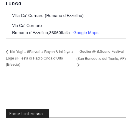
LUOGO
Villa Ca’ Cornaro (Romano d’Ezzelino)
Via Ca' Cornaro
Romano d'Ezzelino
,
36060
Italia
+ Google Maps
Geolier @ B.Sound Festival
Kid Yugi + 8Blevrai + Rayan & Intifaya +
Loge @ Festa di Radio Onda d’Urto
(San Benedetto del Tronto, AP)
(Brescia)
Forse ti interessa…