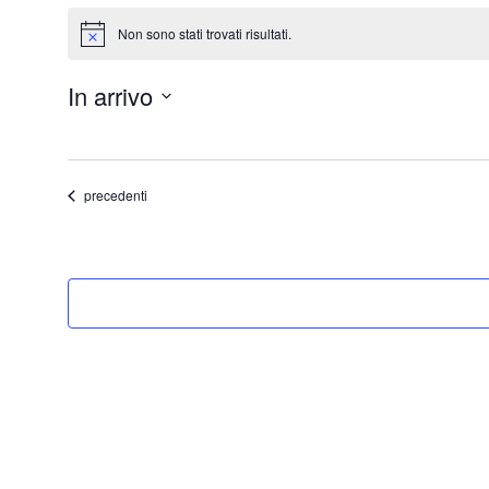
Eventi
Non sono stati trovati risultati.
Notice
In arrivo
Seleziona
la
data.
Eventi
precedenti