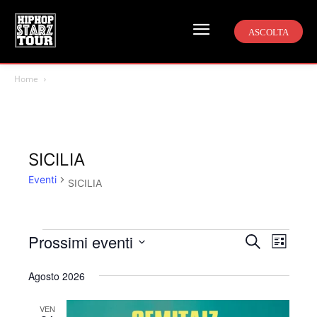
ASCOLTA
Home
SICILIA
Eventi
SICILIA
Prossimi eventi
Eventi
Even
Eventi
Cerca
Lista
Viste
Seleziona
Ricerca
Agosto 2026
la
Navi
e
data.
VEN