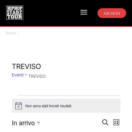
ASCOLTA
Home
TREVISO
Eventi
TREVISO
Eventi
Non sono stati trovati risultati.
Notice
In arrivo
Even
Eventi
Cerca
Lista
Viste
Seleziona