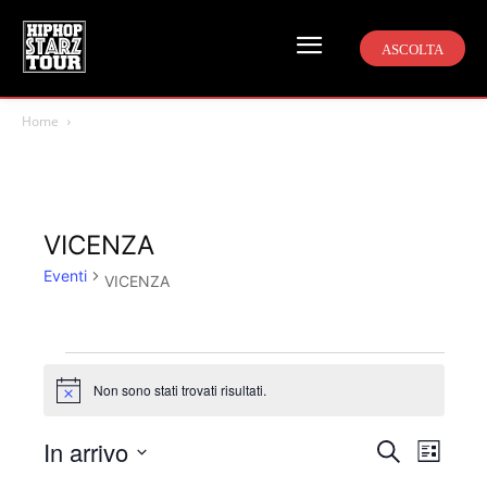
ASCOLTA
Home
VICENZA
Eventi
VICENZA
Eventi
Non sono stati trovati risultati.
Notice
In arrivo
Even
Eventi
Cerca
Lista
Viste
Seleziona