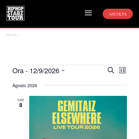
ASCOLTA
Home
Eventi
Ora
 - 
12/9/2026
Even
Eventi
Cerca
Lista
Viste
Seleziona
Ricerca
Agosto 2026
la
Navi
e
data.
SAB
8
viste
Navigazi