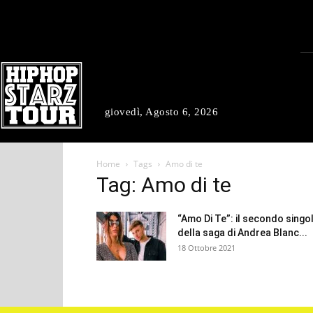
giovedì, Agosto 6, 2026
Home
Tags
Amo di te
Tag: Amo di te
“Amo Di Te”: il secondo singo
della saga di Andrea Blanc...
18 Ottobre 2021