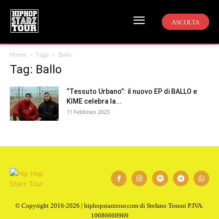
ASCOLTA
Home
Tags
Ballo
Tag: Ballo
“Tessuto Urbano”: il nuovo EP di BALLO e
KIME celebra la...
11 Febbraio 2023
© Copyright 2016-2026 | hiphopstarztour.com di Stefano Tosoni P.IVA:
10686660969