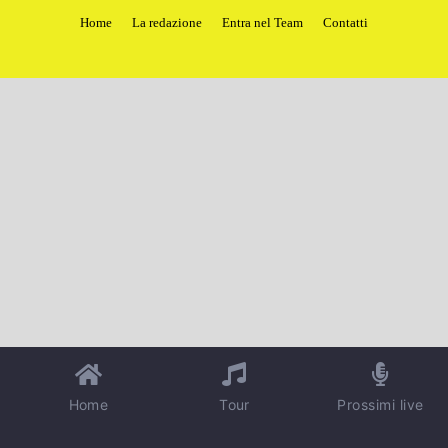
Home
La redazione
Entra nel Team
Contatti
Home
Tour
Prossimi live