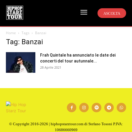
ASCOLTA
Home
Tags
Banzai
Tag: Banzai
Frah Quintale ha annunciato le date dei
concerti del tour autunnale...
28 Aprile 2021
© Copyright 2016-2026 | hiphopstarztour.com di Stefano Tosoni P.IVA:
10686660969