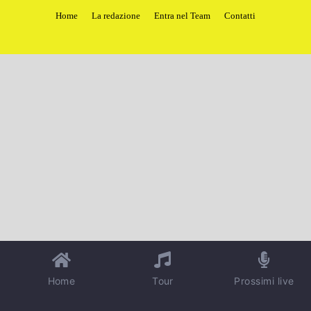
Home
La redazione
Entra nel Team
Contatti
Home
Tour
Prossimi live