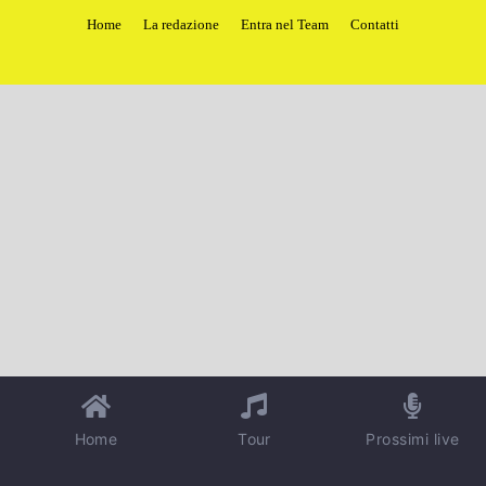
Home
La redazione
Entra nel Team
Contatti
Home
Tour
Prossimi live