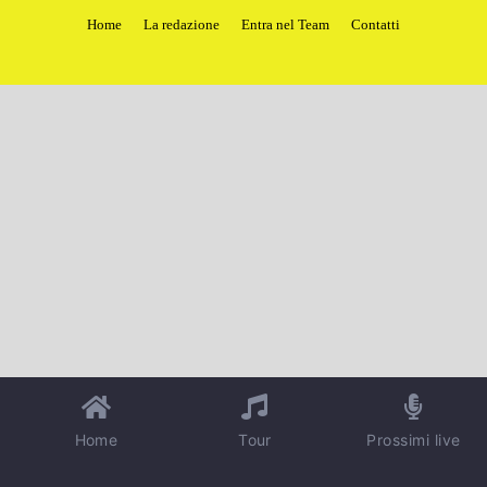
Home
La redazione
Entra nel Team
Contatti
Home
Tour
Prossimi live