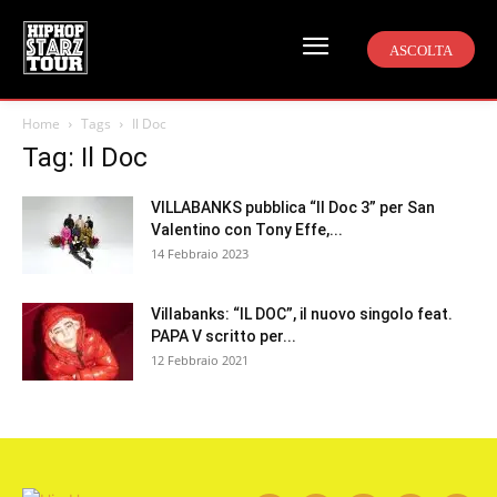
ASCOLTA
Home
Tags
Il Doc
Tag: Il Doc
VILLABANKS pubblica “Il Doc 3” per San
Valentino con Tony Effe,...
14 Febbraio 2023
Villabanks: “IL DOC”, il nuovo singolo feat.
PAPA V scritto per...
12 Febbraio 2021