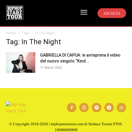
ASCOLTA
Home
Tags
In The Night
Tag: In The Night
GABRIELLA DI CAPUA: in anteprima il video
del nuovo singolo “Kind...
11 Marzo 2022
© Copyright 2016-2026 | hiphopstarztour.com di Stefano Tosoni P.IVA:
10686660969