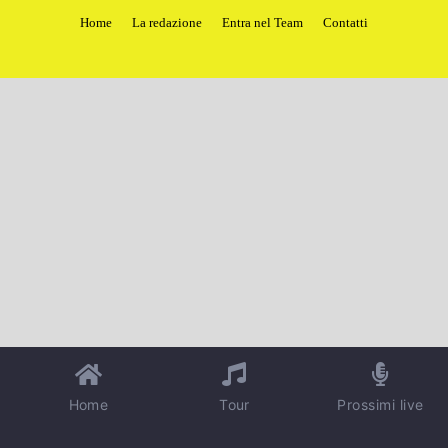
Home
La redazione
Entra nel Team
Contatti
Home
Tour
Prossimi live