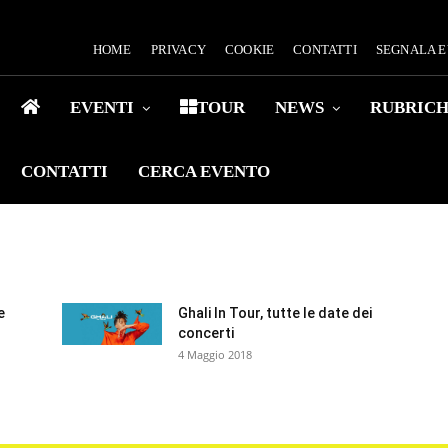
HOME
PRIVACY
COOKIE
CONTATTI
SEGNALA 
EVENTI
TOUR
NEWS
RUBRIC
CONTATTI
CERCA EVENTO
e
Ghali In Tour, tutte le date dei
concerti
4 Maggio 2018