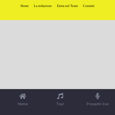
Home
La redazione
Entra nel Team
Contatti
Home
Tour
Prossimi live