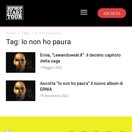
ASCOLTA
Home
Tags
Io non ho paura
Tag: Io non ho paura
Ernia, “Lewandowski X”: il decimo capitolo
della saga
7 Maggio 2023
Ascolta “Io non ho paura” il nuovo album di
ERNIA
18 Novembre 2022