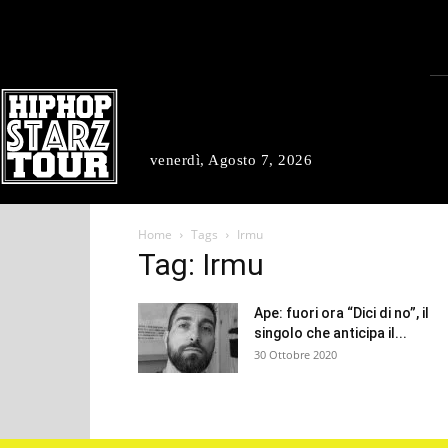
venerdì, Agosto 7, 2026
Home
Tags
Irmu
Tag: Irmu
Ape: fuori ora “Dici di no”, il
singolo che anticipa il...
30 Ottobre 2020