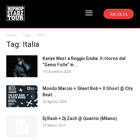
ASCOLTA
Home
Tags
Italia
Tag: Italia
Kanye West a Reggio Emilia: Il ritorno del
“Genio Folle” in...
19 Dicembre 2025
Mondo Marcio + Silent Bob + Il Ghost @ City
Beat...
29 Agosto 2024
Dj Rash + Dj Zach @ Quantic (Milano)
25 Marzo 2017