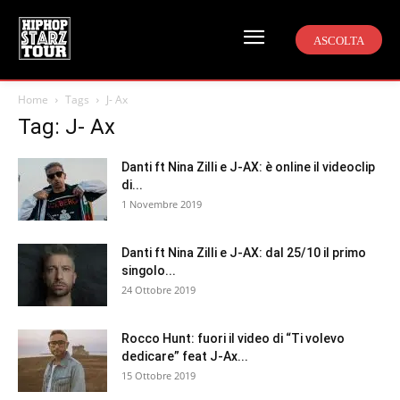
ASCOLTA
Home
Tags
J- Ax
Tag: J- Ax
Danti ft Nina Zilli e J-AX: è online il videoclip
di...
1 Novembre 2019
Danti ft Nina Zilli e J-AX: dal 25/10 il primo
singolo...
24 Ottobre 2019
Rocco Hunt: fuori il video di “Ti volevo
dedicare” feat J-Ax...
15 Ottobre 2019