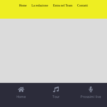
Home
La redazione
Entra nel Team
Contatti
Home
Tour
Prossimi live