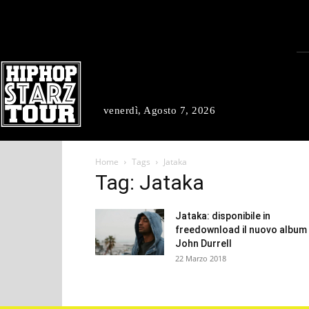
venerdì, Agosto 7, 2026
Home
Tags
Jataka
Tag: Jataka
Jataka: disponibile in
freedownload il nuovo album 
John Durrell
22 Marzo 2018