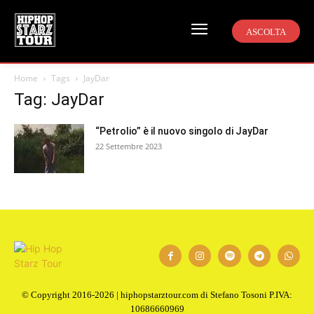
ASCOLTA
Home
Tags
JayDar
Tag: JayDar
“Petrolio” è il nuovo singolo di JayDar
22 Settembre 2023
© Copyright 2016-2026 | hiphopstarztour.com di Stefano Tosoni P.IVA:
10686660969