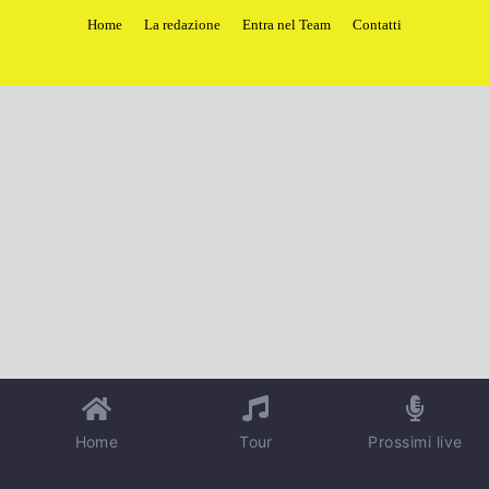
Home
La redazione
Entra nel Team
Contatti
Home
Tour
Prossimi live