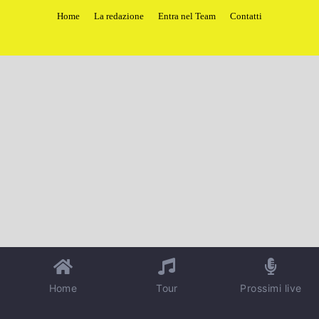
Home
La redazione
Entra nel Team
Contatti
Home
Tour
Prossimi live