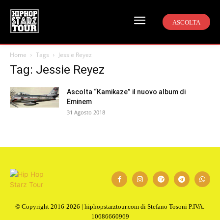
ASCOLTA
Home
Tags
Jessie Reyez
Tag: Jessie Reyez
Ascolta “Kamikaze” il nuovo album di
Eminem
31 Agosto 2018
© Copyright 2016-2026 | hiphopstarztour.com di Stefano Tosoni P.IVA:
10686660969