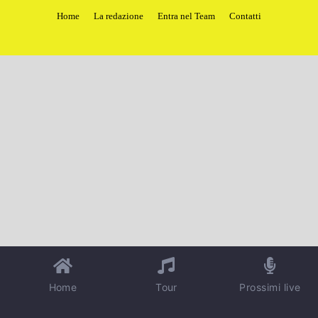
Home
La redazione
Entra nel Team
Contatti
Home
Tour
Prossimi live