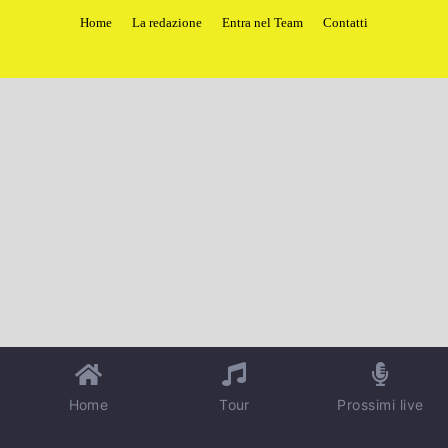
Home
La redazione
Entra nel Team
Contatti
Home
Tour
Prossimi live