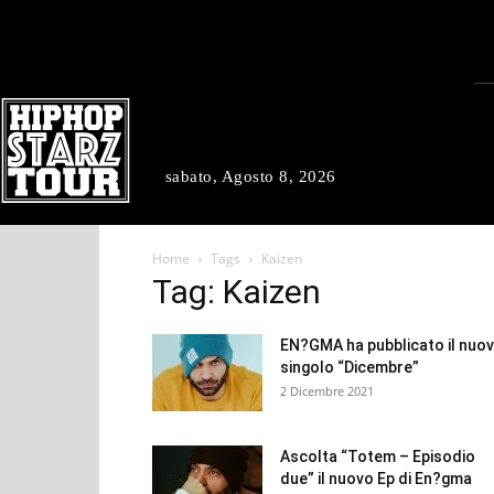
sabato, Agosto 8, 2026
Home
Tags
Kaizen
Tag: Kaizen
EN?GMA ha pubblicato il nuo
singolo “Dicembre”
2 Dicembre 2021
Ascolta “Totem – Episodio
due” il nuovo Ep di En?gma