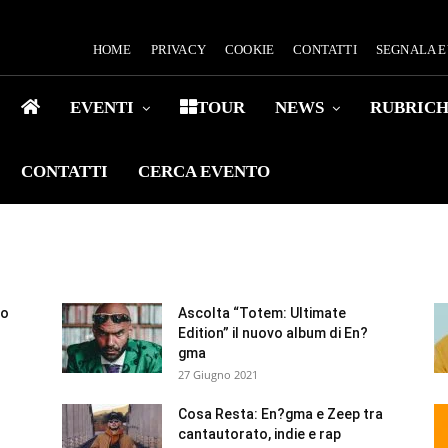
HOME
PRIVACY
COOKIE
CONTATTI
SEGNALA 
EVENTI
TOUR
NEWS
RUBRIC
CONTATTI
CERCA EVENTO
vo
Ascolta “Totem: Ultimate
Edition” il nuovo album di En?
gma
27 Giugno 2021
Cosa Resta: En?gma e Zeep tra
cantautorato, indie e rap