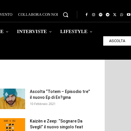
EVENTO
COLLABORA CON NOI
HE
INTERVISTE
LIFESTYLE
ASCOLTA
Ascolta “Totem – Episodio tre”
il nuovo Ep di En?gma
10 Febbraio 2021
Kaizèn e Zeep: “Sognare Da
Svegli” il nuovo singolo feat