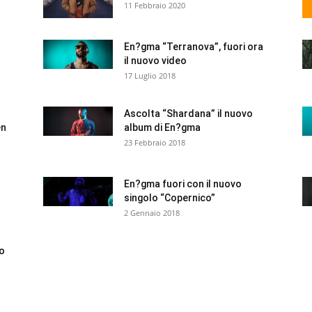
11 Febbraio 2020
En?gma “Terranova”, fuori ora
il nuovo video
17 Luglio 2018
Ascolta “Shardana” il nuovo
én
album di En?gma
23 Febbraio 2018
En?gma fuori con il nuovo
singolo “Copernico”
2 Gennaio 2018
vo