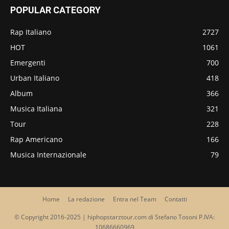
POPULAR CATEGORY
Rap Italiano
2727
HOT
1061
Emergenti
700
Urban Italiano
418
Album
366
Musica Italiana
321
Tour
228
Rap Americano
166
Musica Internazionale
79
Home
La redazione
Entra nel Team
Contatti
© Copyright 2016-2025 | hiphopstarztour.com di Stefano Tosoni P.IVA:
10686660969