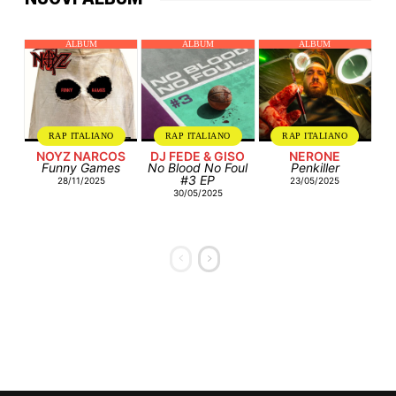
ALBUM
ALBUM
ALBUM
RAP ITALIANO
RAP ITALIANO
RAP ITALIANO
NOYZ NARCOS
DJ FEDE & GISO
NERONE
Funny Games
No Blood No Foul
Penkiller
#3 EP
28/11/2025
23/05/2025
30/05/2025