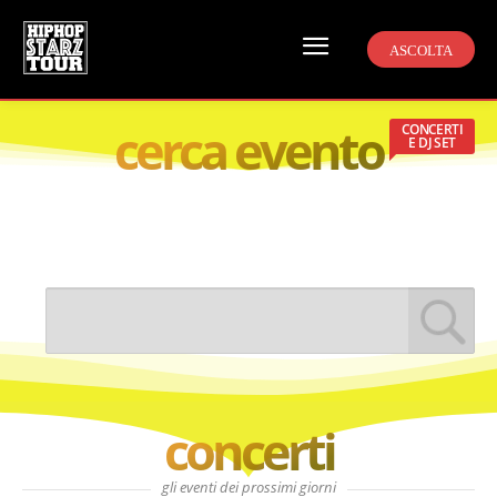
ASCOLTA
cerca evento
CONCERTI
E DJ SET
concerti
gli eventi dei prossimi giorni