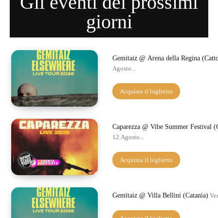
Gli eventi dei prossimi
giorni
Gemitaiz @ Arena della Regina (Catto
Agosto...
Acquista il biglietto
Caparezza @ Vibe Summer Festival (
12 Agosto...
Acquista il biglietto
Gemitaiz @ Villa Bellini (Catania)
Ven