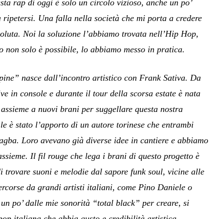
sta rap di oggi è solo un circolo vizioso, anche un po’
a ripetersi. Una falla nella società che mi porta a credere
voluta. Noi la soluzione l’abbiamo trovata nell’Hip Hop,
o non solo è possibile, lo abbiamo messo in pratica.
spine” nasce dall’incontro artistico con Frank Sativa. Da
ve in console e durante il tour della scorsa estate è nata
e assieme a nuovi brani per suggellare questa nostra
e è stato l’apporto di un autore torinese che entrambi
gba. Loro avevano già diverse idee in cantiere e abbiamo
assieme. Il fil rouge che lega i brani di questo progetto è
di trovare suoni e melodie dal sapore funk soul, vicine alle
rcorse da grandi artisti italiani, come Pino Daniele o
 un po’ dalle mie sonorità “total black” per creare, si
op italiana che abbia gusto e credibilità artistica.