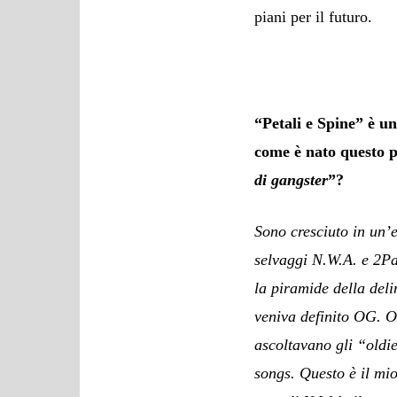
piani per il futuro.
“Petali e Spine” è u
come è nato questo p
di gangster
”?
Sono cresciuto in un’e
selvaggi N.W.A. e 2Pa
la piramide della del
veniva definito OG. O
ascoltavano gli “oldie
songs. Questo è il mi