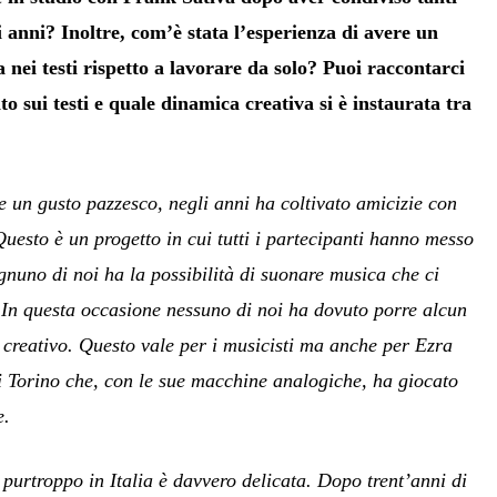
i anni? Inoltre, com’è stata l’esperienza di avere un
nei testi rispetto a lavorare da solo? Puoi raccontarci
o sui testi e quale dinamica creativa si è instaurata tra
e un gusto pazzesco, negli anni ha coltivato amicizie con
Questo è un progetto in cui tutti i partecipanti hanno messo
gnuno di noi ha la possibilità di suonare musica che ci
In questa occasione nessuno di noi ha dovuto porre alcun
o creativo. Questo vale per i musicisti ma anche per Ezra
 Torino che, con le sue macchine analogiche, ha giocato
e.
purtroppo in Italia è davvero delicata. Dopo trent’anni di