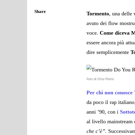
Share
Tormento
, una delle 
avuto dei flow mostru
voce.
Come diceva 
essere ancora più attu
dire semplicemente
T
Foto di Elisa Platia
Per chi non conosce
da poco il rap italian
anni ’90, con i
Sottot
al livello mainstream
che c’è”.
Successivam