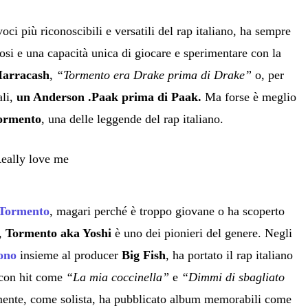
voci più riconoscibili e versatili del rap italiano, ha sempre
osi e una capacità unica di giocare e sperimentare con la
Marracash
,
“Tormento era Drake prima di Drake”
o, per
ali,
un Anderson .Paak prima di Paak.
Ma forse è meglio
ormento
, una delle leggende del rap italiano.
 Tormento
, magari perché è troppo giovane o ha scoperto
o,
Tormento aka Yoshi
è uno dei pionieri del genere. Negli
ono
insieme al producer
Big Fish
, ha portato il rap italiano
 con hit come
“La mia coccinella”
e
“Dimmi di sbagliato
ente, come solista, ha pubblicato album memorabili come