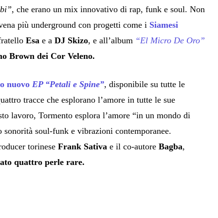
ibi”
, che erano un mix innovativo di rap, funk e soul. Non
 vena più underground con progetti come i
Siamesi
fratello
Esa
e a
DJ Skizo
, e all’album
“El Micro De Oro”
mo Brown dei Cor Veleno.
suo nuovo
EP “Petali e Spine”
, disponibile su tutte le
Quattro tracce che esplorano l’amore in tutte le sue
esto lavoro, Tormento esplora l’amore “in un mondo di
 sonorità soul-funk e vibrazioni contemporanee.
roducer torinese
Frank Sativa
e il co-autore
Bagba
,
ato quattro perle rare.