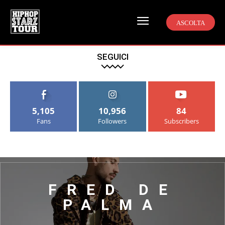
ASCOLTA
SEGUICI
5,105
10,956
84
Fans
Followers
Subscribers
FRED DE
PALMA