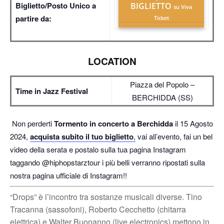
Biglietto/Posto Unico a
BIGLIETTO
su Viva
partire da:
Ticket
LOCATION
Piazza del Popolo –
Time in Jazz Festival
BERCHIDDA (SS)
Non perderti
Tormento in concerto a Berchidda
il 15 Agosto
2024,
acquista subito il tuo biglietto
,
vai all’evento, fai un bel
video della serata e postalo sulla tua pagina Instagram
taggando @hiphopstarztour i più belli verranno ripostati sulla
nostra pagina ufficiale di Instagram!!
“Drops” è l’incontro tra sostanze musicali diverse. Tino
Tracanna (sassofoni), Roberto Cecchetto (chitarra
elettrica) e Walter Buonanno (live electronics) mettono in