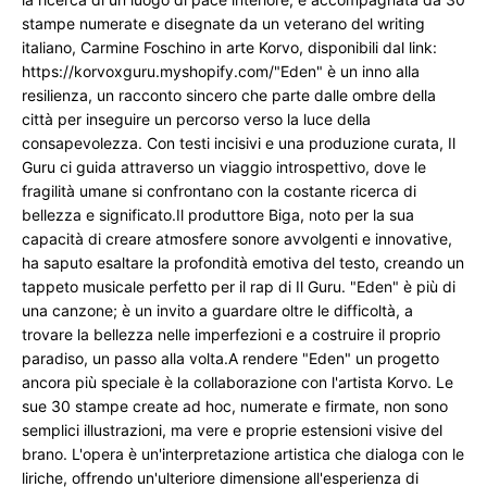
stampe numerate e disegnate da un veterano del writing 
italiano, Carmine Foschino in arte Korvo, disponibili dal link: 
https://korvoxguru.myshopify.com/"Eden" è un inno alla 
resilienza, un racconto sincero che parte dalle ombre della 
città per inseguire un percorso verso la luce della 
consapevolezza. Con testi incisivi e una produzione curata, Il 
Guru ci guida attraverso un viaggio introspettivo, dove le 
fragilità umane si confrontano con la costante ricerca di 
bellezza e significato.Il produttore Biga, noto per la sua 
capacità di creare atmosfere sonore avvolgenti e innovative, 
ha saputo esaltare la profondità emotiva del testo, creando un 
tappeto musicale perfetto per il rap di Il Guru. "Eden" è più di 
una canzone; è un invito a guardare oltre le difficoltà, a 
trovare la bellezza nelle imperfezioni e a costruire il proprio 
paradiso, un passo alla volta.A rendere "Eden" un progetto 
ancora più speciale è la collaborazione con l'artista Korvo. Le 
sue 30 stampe create ad hoc, numerate e firmate, non sono 
semplici illustrazioni, ma vere e proprie estensioni visive del 
brano. L'opera è un'interpretazione artistica che dialoga con le 
liriche, offrendo un'ulteriore dimensione all'esperienza di 