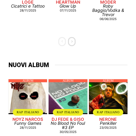
LOGE
HEARTMAN
MODER
Cicatrici e Tattoo
Glow Up
Roby
Baggio/Vodka &
28/11/2025
07/11/2025
Trevor
06/06/2025
NUOVI ALBUM
ALBUM
ALBUM
ALBUM
RAP ITALIANO
RAP ITALIANO
RAP ITALIANO
NOYZ NARCOS
DJ FEDE & GISO
NERONE
Funny Games
No Blood No Foul
Penkiller
#3 EP
28/11/2025
23/05/2025
30/05/2025