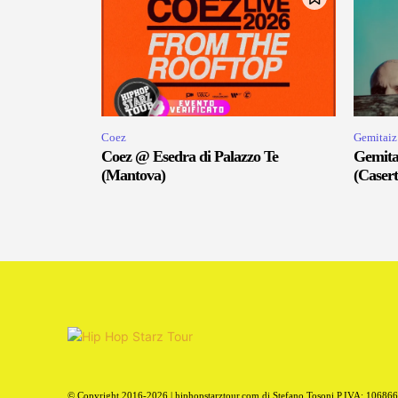
Coez
Gemitaiz
Coez @ Esedra di Palazzo Te
Gemita
(Mantova)
(Casert
© Copyright 2016-2026 | hiphopstarztour.com di Stefano Tosoni P.IVA: 10686