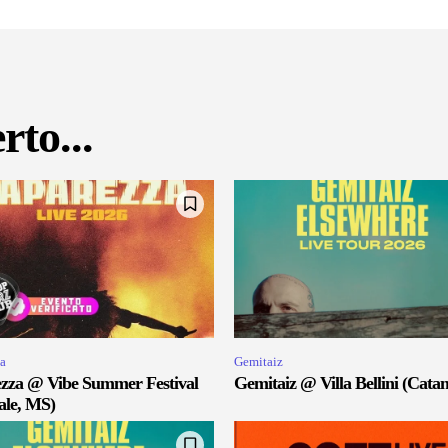
rto...
a
Gemitaiz
zza @ Vibe Summer Festival
Gemitaiz @ Villa Bellini (Catan
ale, MS)