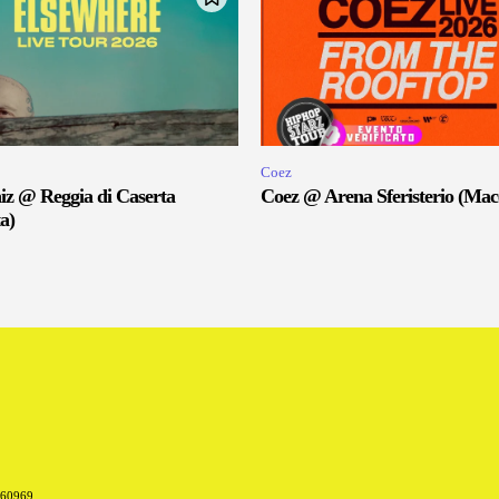
Coez
iz @ Reggia di Caserta
Coez @ Arena Sferisterio (Mac
a)
660969