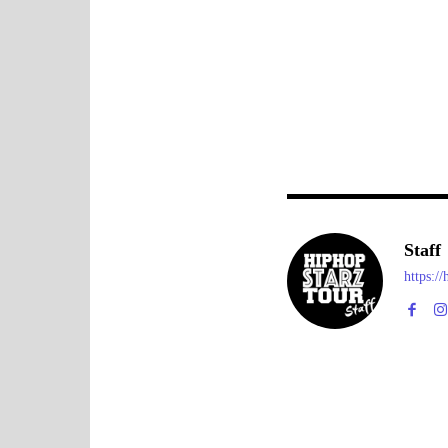
Staff
https:/