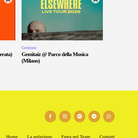
Gemitaiz
erata)
Gemitaiz @ Parco della Musica
(Milano)
Home
La redazione
Entra nel Team
Contatti