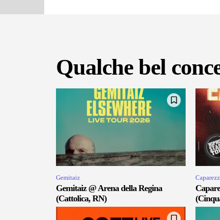
Qualche bel conce
Gemitaiz
Caparezz
Gemitaiz @ Arena della Regina
Capare
(Cattolica, RN)
(Cinqu