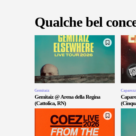
Qualche bel conce
Gemitaiz
Caparezz
Gemitaiz @ Arena della Regina
Capare
(Cattolica, RN)
(Cinqu