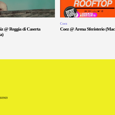
Coez
iz @ Reggia di Caserta
Coez @ Arena Sferisterio (Mac
a)
660969