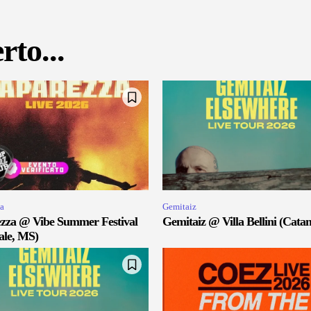
rto...
a
Gemitaiz
zza @ Vibe Summer Festival
Gemitaiz @ Villa Bellini (Catan
ale, MS)