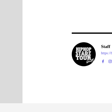
Staff
https:/