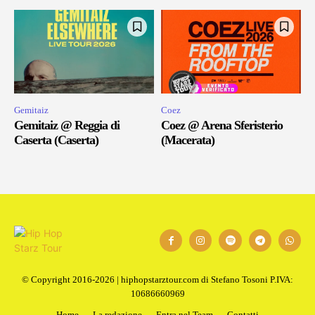
Gemitaiz
Coez
Gemitaiz @ Reggia di
Coez @ Arena Sferisterio
Caserta (Caserta)
(Macerata)
© Copyright 2016-2026 | hiphopstarztour.com di Stefano Tosoni P.IVA:
10686660969
Home
La redazione
Entra nel Team
Contatti