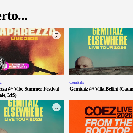
rto...
a
Gemitaiz
zza @ Vibe Summer Festival
Gemitaiz @ Villa Bellini (Catan
ale, MS)