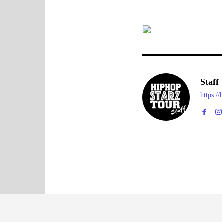
Staff
https:/