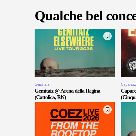
Qualche bel conce
Gemitaiz
Caparezz
Gemitaiz @ Arena della Regina
Capare
(Cattolica, RN)
(Cinqu