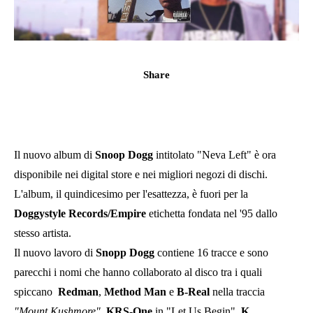
Share
Il nuovo album di
Snoop Dogg
intitolato "Neva Left" è ora
disponibile nei digital store e nei migliori negozi di dischi.
L'album, il quindicesimo per l'esattezza, è fuori per la
Doggystyle Records/Empire
etichetta fondata nel '95 dallo
stesso artista.
Il nuovo lavoro di
Snopp Dogg
contiene 16 tracce e sono
parecchi i nomi che hanno collaborato al disco tra i quali
spiccano
Redman
,
Method Man
e
B-Real
nella traccia
"Mount Kushmore",
KRS-One
in "Let Us Begin",
K