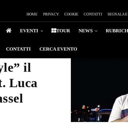
HOME
PRIVACY
COOKIE
CONTATTI
SEGNALA 
EVENTI
TOUR
NEWS
RUBRIC
CONTATTI
CERCA EVENTO
le” il
t. Luca
ssel