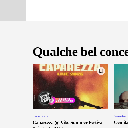
Qualche bel conce
Caparezza
Gemitaiz
Caparezza @ Vibe Summer Festival
Gemitai