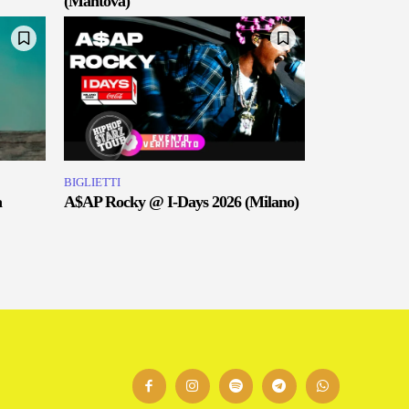
(Mantova)
BIGLIETTI
a
A$AP Rocky @ I-Days 2026 (Milano)