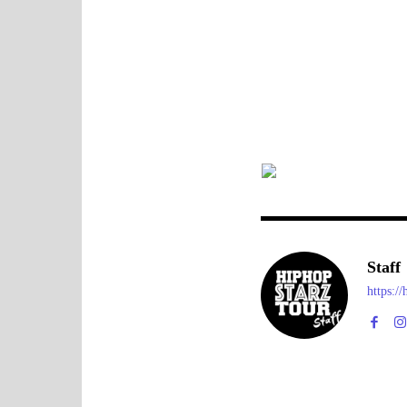
Staff
https:/