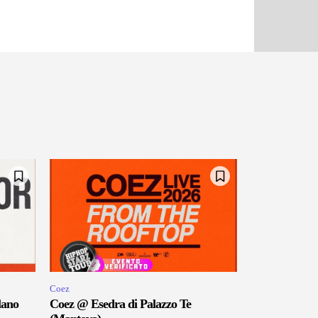
Coez
lano
Coez @ Esedra di Palazzo Te