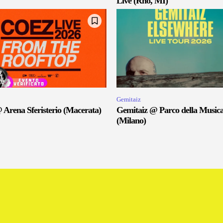
Live (Rho, MI)
Gemitaiz
 Arena Sferisterio (Macerata)
Gemitaiz @ Parco della Music
(Milano)